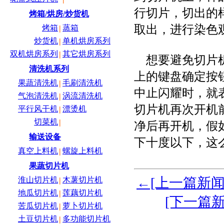
行切片，切出的
烤箱/烘房/炒货机
取出，进行染色
烤箱
蒸箱
|
炒货机
单机烘房系列
|
双机烘房系列
其它烘房系列
|
想要避免切片机
清洗机系列
上的键盘确定按
果蔬清洗机
毛刷清洗机
|
中止闪耀时，就
气泡清洗机
涡流清洗机
|
切片机再次开机
平行风干机
漂烫机
|
切菜机
|
净后再开机，假
输送设备
下十度以下，这
真空上料机
螺旋上料机
|
果蔬切片机
←[上一篇新
淮山切片机
木薯切片机
|
地瓜切片机
莲藕切片机
|
[下一篇
苦瓜切片机
萝卜切片机
|
土豆切片机
多功能切片机
|