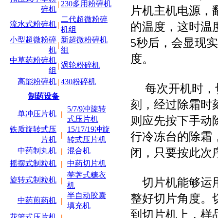
230多用粉碎机
|
片机主机电源，
碎机
二代超微粉碎
的温度，这时温
流水式粉碎机
|
机组
小型超微粉碎
新超微粉碎机
5秒后，会显现
|
机
组
度。
中草药粉碎机
涡轮粉碎机
|
组
高能粉碎机
430粉碎机
|
每次开机时，切
制药设备
刻，经过除霜时
5/7/9冲旋转
单冲压片机
|
则应先按下手动
式压片机
铁质旋转式压
15/17/19冲旋
行冷冻台的除霜
|
片机
转式压片机
闭，只要按此次
中药制丸机
混合机
|
摇摆式制粒机
中药切片机
|
荸荠式糖衣
切片机能够运用
旋转式制粒机
|
机
半自动胶囊
整好切片角度。
中药煎药机
|
填充机
到切片机上，样
花篮式压片机
|