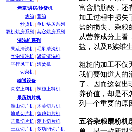
富含脂肪酸，还
烤箱/烘房/炒货机
加工过程中损失
烤箱
蒸箱
|
炒货机
单机烘房系列
|
盐的损失。杂粮
双机烘房系列
其它烘房系列
|
从营养成分上看
清洗机系列
盐，以及B族维
果蔬清洗机
毛刷清洗机
|
气泡清洗机
涡流清洗机
|
粗糙的加工不仅
平行风干机
漂烫机
|
切菜机
|
我们要知道人的
输送设备
了。因而这就出
真空上料机
螺旋上料机
|
养价值，却是不
果蔬切片机
列一个重要的原
淮山切片机
木薯切片机
|
地瓜切片机
莲藕切片机
|
五谷杂粮磨粉机
苦瓜切片机
萝卜切片机
|
土豆切片机
多功能切片机
|
单，是一款新型