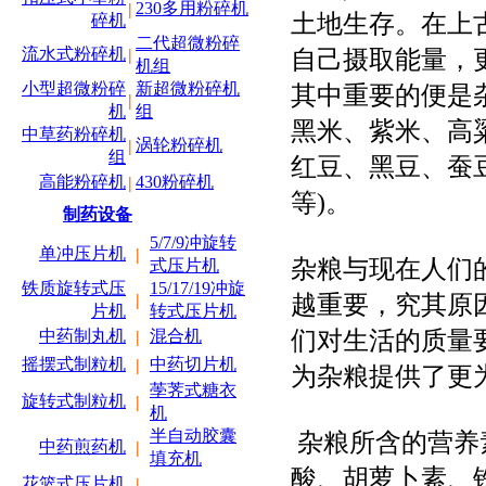
230多用粉碎机
|
土地生存。在上
碎机
二代超微粉碎
自己摄取能量，
流水式粉碎机
|
机组
小型超微粉碎
新超微粉碎机
其中重要的便是
|
机
组
黑米、紫米、高
中草药粉碎机
涡轮粉碎机
|
组
红豆、黑豆、蚕
高能粉碎机
430粉碎机
|
等)。
制药设备
5/7/9冲旋转
单冲压片机
|
杂粮与现在人们
式压片机
铁质旋转式压
15/17/19冲旋
越重要，究其原
|
片机
转式压片机
们对生活的质量
中药制丸机
混合机
|
摇摆式制粒机
中药切片机
|
为杂粮提供了更
荸荠式糖衣
旋转式制粒机
|
机
半自动胶囊
杂粮所含的营养
中药煎药机
|
填充机
酸、胡萝卜素、
花篮式压片机
|