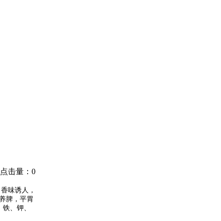
点击量：0
，香味诱人，
养脾，平胃
、铁、钾、