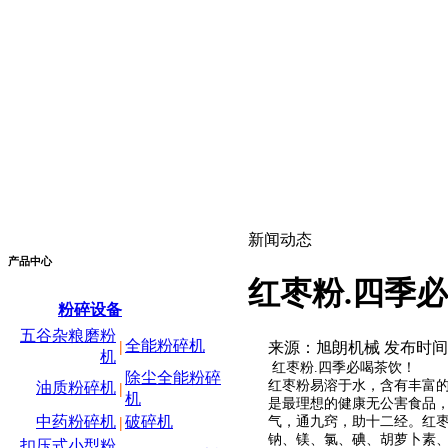
新闻动态
产品中心
红枣粉.四季
粉碎设备
五谷杂粮磨粉
全能粉碎机
|
来源：旭朗机械 发布时间：2020
机
红枣粉.四季必喝茶饮！
除尘全能粉碎
红枣粉易溶于水，含有丰富
油质粉碎机
|
机
是最理想的健康无公害食品，
中药粉碎机
破碎机
气，通九窍，助十二经。红枣
|
钠、镁、氯、碘、胡萝卜素、
扣压式小型粉