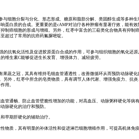
内参与细胞分裂与分化、形态形成、糖原和脂肪分解、类固醇生成等多种生
响蛋白质的合成。更重要的是cAMP对治疗各种肿瘤有显著疗效，能有效
而抑制癌细胞的形成与增殖。另外，红枣中富含的三萜类化合物具有抑制
甚至超过了常用的抗癌药氟脲嘧啶。
很强的抗氧化活性及促进胶原蛋白合成的作用，可参与组织细胞的氧化还原
足的维生素C能够促进生长发育、增强体力、减轻疲劳。
所有果蔬之冠，其具有维持毛细血管通透性，改善微循环从而预防动脉硬化
蓄。另外，红枣中所含的皂类物质，具有调节人体代谢、增强免疫力、抗炎
等作用。
血管通畅、防止血管壁脆性增加的功能，对高血压、动脉粥样硬化等病有
和动脉硬化的治疗和预防。
炎和早期肝硬化的辅助治疗。
活性物质，其有明显的补体活性和促进淋巴细胞增殖作用，可提高机体免