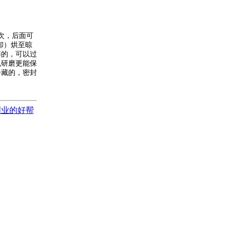
次，后面可
却）烘至晾
碎的，可以过
机研磨更能保
冷藏的，密封
创业的好帮