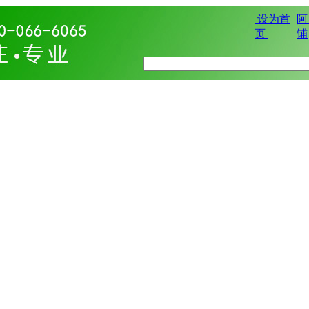
设为首
阿
页
铺