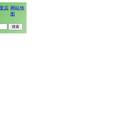
里店
网站地
图