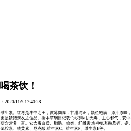
必喝茶饮！
/11/5 17:40:28
的维生素。红枣是枣中之王，皮薄肉厚，甘甜纯正，颗粒饱满，原汁原味
更是馈赠亲友之佳品。据本草纲目记载:"大枣味甘无毒，主心邪气，安中
所含营养丰富。它含蛋白质、脂肪、糖类、纤维素;多种氨基酸及钙、磷
硫胺素、核黄素、尼克酸;维生素C、维生素P、维生素E等。