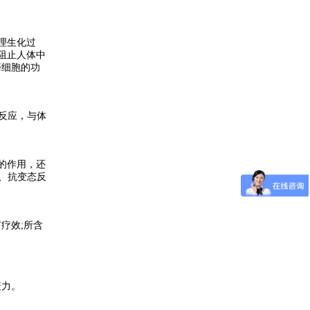
理生化过
阻止人体中
癌细胞的功
反应，与体
的作用，还
、抗变态反
疗效;所含
疫力。