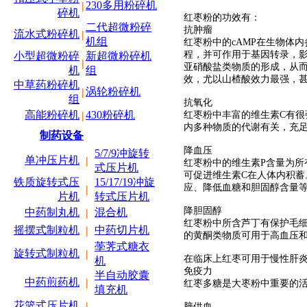
230多用粉碎机
|
碎机
红枣粉的功效有：
二代超微粉碎
抗肿瘤
流水式粉碎机
|
机组
红枣粉中的cAMP在生物体
程，并可作用于基因转录，影
小型超微粉碎
新超微粉碎机
|
亚硝酸盐类物质的形成，从
机
组
效，尤以山楂酸效力最强，
中草药粉碎机
涡轮粉碎机
|
组
抗氧化
高能粉碎机
430粉碎机
红枣粉中丰富的维生素C有
|
内多种物质的代谢有关，充
制药设备
降血压
5/7/9冲旋转
单冲压片机
|
红枣粉中的维生素P含量为
式压片机
可促进维生素C在人体内积
铁质旋转式压
15/17/19冲旋
应、降低血糖和胆固醇含量
|
片机
转式压片机
降胆固醇
中药制丸机
混合机
|
红枣粉中所含芦丁有保护毛细
摇摆式制粒机
中药切片机
|
的黄酮类物质可用于高血压
荸荠式糖衣
旋转式制粒机
|
在临床上红枣可用于慢性肝
机
免疫力
半自动胶囊
中药煎药机
|
红枣多糖是大枣粉中重要的
填充机
花篮式压片机
|
脑供血