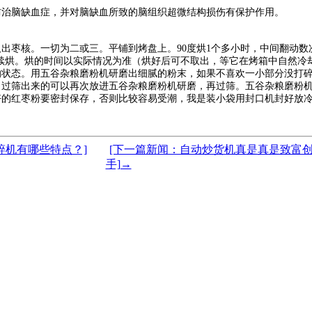
防治脑缺血症，并对脑缺血所致的脑组织超微结构损伤有保护作用。
出枣核。一切为二或三。平铺到烤盘上。90度烘1个多小时，中间翻动数
再继续烘。烘的时间以实际情况为准（烘好后可不取出，等它在烤箱中自然冷
的状态。用五谷杂粮磨粉机研磨出细腻的粉末，如果不喜欢一小部分没打
，过筛出来的可以再次放进五谷杂粮磨粉机研磨，再过筛。五谷杂粮磨粉
好的红枣粉要密封保存，否则比较容易受潮，我是装小袋用封口机封好放
碎机有哪些特点？]
[下一篇新闻：自动炒货机真是真是致富
手]→