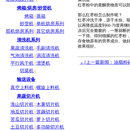
红枣粉中的黄酮类物质可以
烤箱/烘房/炒货机
那么红枣粉怎么制作呢？
烤箱
蒸箱
|
红枣冲洗干净，沥干水份。取
炒货机
单机烘房系列
|
以再降低温度到60-70度
凉后完全脆脆的，一掰就断
双机烘房系列
其它烘房系列
|
一下筛。得到细腻的红枣粉
清洗机系列
存食物原有的营养成分。做
效果很好。
果蔬清洗机
毛刷清洗机
|
气泡清洗机
涡流清洗机
|
←[上一篇新闻：油脂粉
平行风干机
漂烫机
|
切菜机
|
输送设备
真空上料机
螺旋上料机
|
果蔬切片机
淮山切片机
木薯切片机
|
地瓜切片机
莲藕切片机
|
苦瓜切片机
萝卜切片机
|
土豆切片机
多功能切片机
|