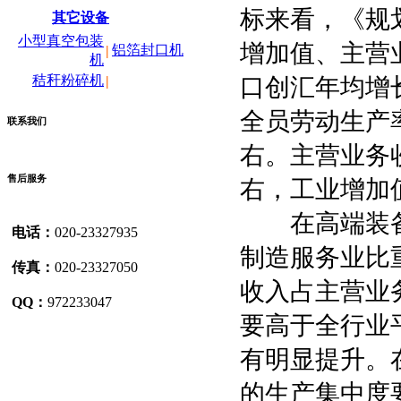
标来看，《规
其它设备
小型真空包装
增加值、主营
铝箔封口机
|
机
秸秆粉碎机
口创汇年均增长
|
全员劳动生产
联系我们
右。主营业务收
售后服务
右，工业增加值
在高端装备
电话：
020-23327935
制造服务业比
传真：
020-23327050
收入占主营业
QQ：
972233047
要高于全行业
有明显提升。
的生产集中度