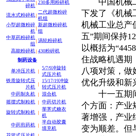
中国机械工业
230多用粉碎机
|
碎机
下发了《机械
二代超微粉碎
流水式粉碎机
|
机组
机械工业总产
小型超微粉碎
新超微粉碎机
|
机
组
五”期间保持
中草药粉碎机
涡轮粉碎机
|
组
以概括为“44
高能粉碎机
430粉碎机
|
住战略机遇期
制药设备
5/7/9冲旋转
八项对策，做
单冲压片机
|
式压片机
优化升级和新
铁质旋转式压
15/17/19冲旋
|
片机
转式压片机
十一五期间
中药制丸机
混合机
|
摇摆式制粒机
中药切片机
|
个方面：产业
荸荠式糖衣
旋转式制粒机
|
著增强，产业
机
半自动胶囊
中药煎药机
|
变为顺差。但
填充机
花篮式压片机
|