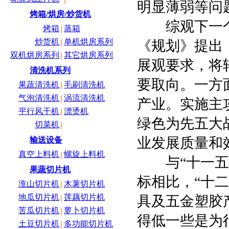
明显薄弱等问
烤箱/烘房/炒货机
综观下一个
烤箱
蒸箱
|
炒货机
单机烘房系列
《规划》提出
|
双机烘房系列
其它烘房系列
|
展观要求，将
清洗机系列
要取向。一方
果蔬清洗机
毛刷清洗机
|
气泡清洗机
涡流清洗机
|
产业。实施主
平行风干机
漂烫机
|
绿色为先五大
切菜机
|
业发展质量和
输送设备
真空上料机
螺旋上料机
|
与“十一五”
果蔬切片机
标相比，“十二
淮山切片机
木薯切片机
|
地瓜切片机
莲藕切片机
具及五金塑胶
|
苦瓜切片机
萝卜切片机
|
得低一些是为
土豆切片机
多功能切片机
|