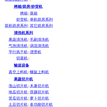
烤箱/烘房/炒货机
烤箱
蒸箱
|
炒货机
单机烘房系列
|
双机烘房系列
其它烘房系列
|
清洗机系列
果蔬清洗机
毛刷清洗机
|
气泡清洗机
涡流清洗机
|
平行风干机
漂烫机
|
切菜机
|
输送设备
真空上料机
螺旋上料机
|
果蔬切片机
淮山切片机
木薯切片机
|
地瓜切片机
莲藕切片机
|
苦瓜切片机
萝卜切片机
|
土豆切片机
多功能切片机
|