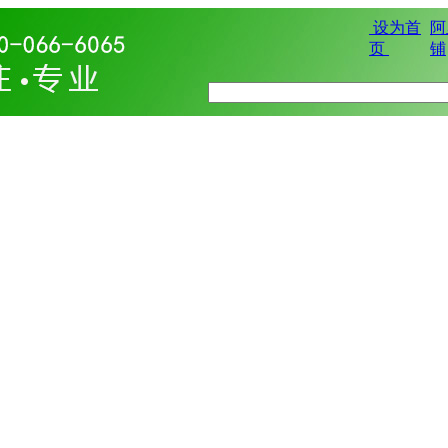
设为首
阿
页
铺