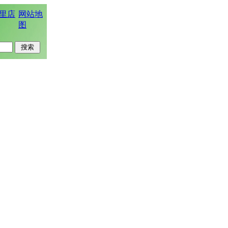
里店
网站地
图