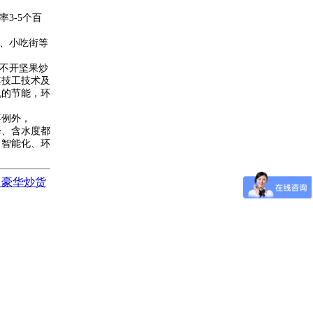
3-5个百
会、小吃街等
离不开坚果炒
其技工技术及
机的节能，环
不例外，
泽、含水度都
向智能化、环
：豪华炒货