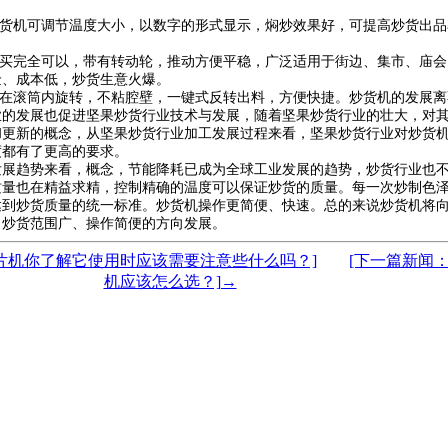
炒货机可调节温度大小，以数字的形式显示，焖炒效果好，可提高炒货出品率
现买完全可以，带有转动轮，推动方便平稳，广泛适用于街边、集市、庙
金、成本低，炒货生意火爆。
料在滚筒内旋转，不粘腔壁，一键式反转出料，方便快捷。炒货机的发展
业的发展也促进坚果炒货行业技术与发展，随着坚果炒货行业的壮大，对
和更新的概念，从坚果炒货行业加工发展过程来看，坚果炒货行业对炒货
度都有了更高的要求。
发展趋势来看，概念，节能降耗已成为全球工业发展的趋势，炒货行业也
质量也在精益求精，控制精确的温度可以保证炒货的质量。每一次炒制色
达到炒货质量的统一标准。炒货机操作更简便、快速。总的来说炒货机将
、炒货范围广、操作简便的方向发展。
片机你了解它使用时应该需要注意些什么吗？]
[下一篇新闻
机应该怎么选？]→