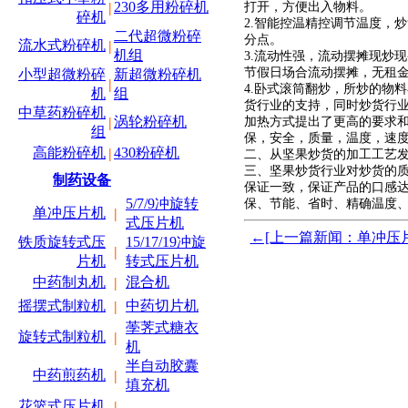
230多用粉碎机
打开，方便出入物料。
|
碎机
2.智能控温精控调节温度，
二代超微粉碎
分点。
流水式粉碎机
|
机组
3.流动性强，流动摆摊现炒
节假日场合流动摆摊，无租
小型超微粉碎
新超微粉碎机
|
4.卧式滚筒翻炒，所炒的物
机
组
货行业的支持，同时炒货行
中草药粉碎机
涡轮粉碎机
加热方式提出了更高的要求
|
组
保，安全，质量，温度，速
高能粉碎机
430粉碎机
|
二、从坚果炒货的加工工艺
三、坚果炒货行业对炒货的
制药设备
保证一致，保证产品的口感
5/7/9冲旋转
保、节能、省时、精确温度
单冲压片机
|
式压片机
←[上一篇新闻：单冲压
铁质旋转式压
15/17/19冲旋
|
片机
转式压片机
中药制丸机
混合机
|
摇摆式制粒机
中药切片机
|
荸荠式糖衣
旋转式制粒机
|
机
半自动胶囊
中药煎药机
|
填充机
花篮式压片机
|